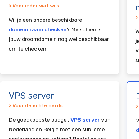
> Voor ieder wat wils
>
Wil je een andere beschikbare
domeinnaam checken
? Misschien is
W
jouw droomdomein nog wel beschikbaar
j
om te checken!
V
s
VPS server
> Voor de echte nerds
>
De goedkoopste budget
VPS server
van
V
Nederland en Belgie met een sublieme
d
performance en uptime? Bestel en zet