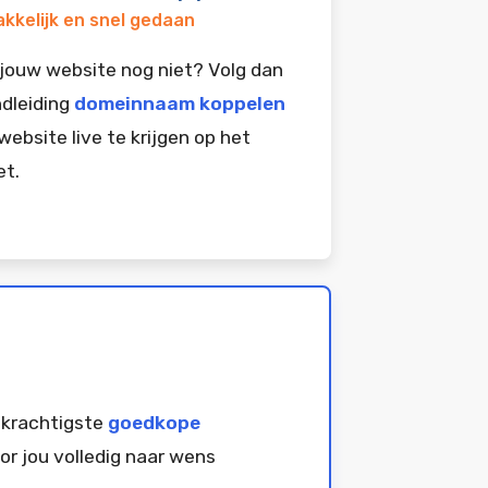
kkelijk en snel gedaan
jouw website nog niet? Volg dan
dleiding
domeinnaam koppelen
website live te krijgen op het
et.
 krachtigste
goedkope
or jou volledig naar wens