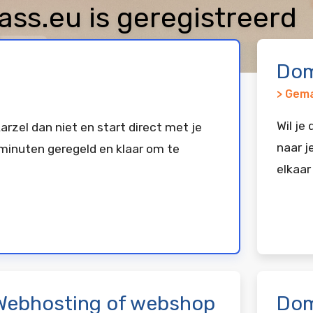
ss.eu is geregistreerd
exx
Dom
> Gema
Wil je
arzel dan niet en start direct met je
naar j
minuten geregeld en klaar om te
elkaar
Webhosting of webshop
Dom